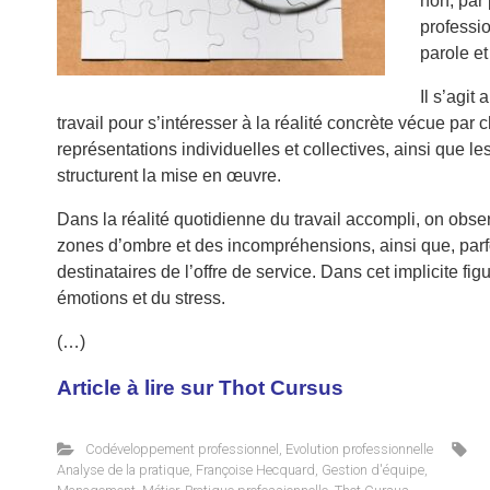
non, par 
professio
parole et
Il s’agit
travail pour s’intéresser à la réalité concrète vécue par 
représentations individuelles et collectives, ainsi que l
structurent la mise en œuvre.
Dans la réalité quotidienne du travail accompli, on obser
zones d’ombre et des incompréhensions, ainsi que, parfo
destinataires de l’offre de service. Dans cet implicite fig
émotions et du stress.
(…)
Article à lire sur
Thot Cursus
Codéveloppement professionnel
,
Evolution professionnelle
Analyse de la pratique
,
Françoise Hecquard
,
Gestion d'équipe
,