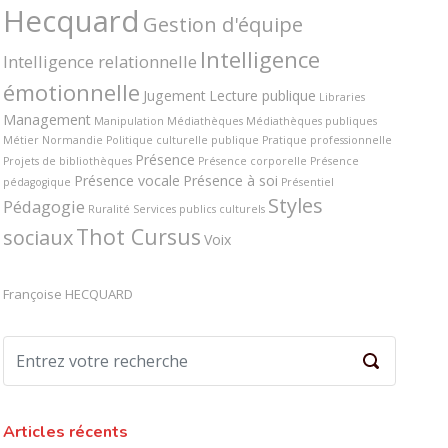
Hecquard
Gestion d'équipe
Intelligence
Intelligence relationnelle
émotionnelle
Jugement
Lecture publique
Libraries
Management
Manipulation
Médiathèques
Médiathèques publiques
Métier
Normandie
Politique culturelle publique
Pratique professionnelle
Présence
Projets de bibliothèques
Présence corporelle
Présence
Présence vocale
Présence à soi
pédagogique
Présentiel
Styles
Pédagogie
Ruralité
Services publics culturels
Thot Cursus
sociaux
Voix
Françoise HECQUARD
Articles récents