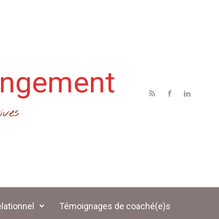
angement
ives
lationnel
Témoignages de coaché(e)s