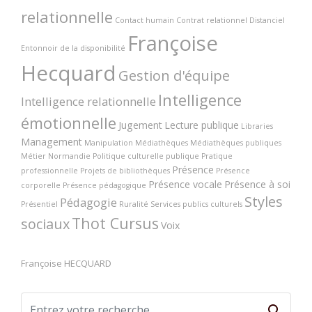
relationnelle
Contact humain
Contrat relationnel
Distanciel
Françoise
Entonnoir de la disponibilité
Hecquard
Gestion d'équipe
Intelligence
Intelligence relationnelle
émotionnelle
Jugement
Lecture publique
Libraries
Management
Manipulation
Médiathèques
Médiathèques publiques
Métier
Normandie
Politique culturelle publique
Pratique
Présence
professionnelle
Projets de bibliothèques
Présence
Présence vocale
Présence à soi
corporelle
Présence pédagogique
Styles
Pédagogie
Présentiel
Ruralité
Services publics culturels
Thot Cursus
sociaux
Voix
Françoise HECQUARD