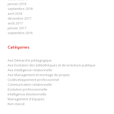
janvier 2019
septembre 2018
avril 2018
décembre 2017
août 2017
janvier 2017
septembre 2016
Catégories
Axe Démarche pédagogique
Axe Evolution des bibliothèques et de la lecture publique
Axe Intelligence relationnelle
Axe Management et montage de projets
Codéveloppement professionnel
Communication relationnelle
Evolution professionnelle
Intelligence émotionnelle
Management d'équipes
evolve
theme by Theme4Press • Powered by
WordPress
Non classé