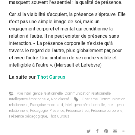
masquent souvent l’essentiel : la qualité de présence.
Car si la visibilité s’acquiert, la présence s’éprouve. Elle
n’est pas une simple image de soi, mais un
engagement corporel et mental qui conditionne la
relation à l’autre. Il ne peut exister de présence sans
interaction. « La présence corporelle n’existe qu’à
travers le regard de l’autre, plus globalement par, pour
et avec l’autre. Une ambition de se rendre visible et
intelligible à l’autre ». (Marsault et Lefebvre)
La suite sur
Thot Cursus
Axe Intelligence relationnelle
,
Communication relationnelle
,
Intelligence émotionnelle
,
Non classé
Charisme
,
Communication
relationnelle
,
Françoise Hecquard
,
Intelligence émotionnelle
,
Intelligence
relationnelle
,
Pédagogie
,
Présence
,
Présence à soi
,
Présence corporelle
,
Présence pédagogique
,
Thot Cursus