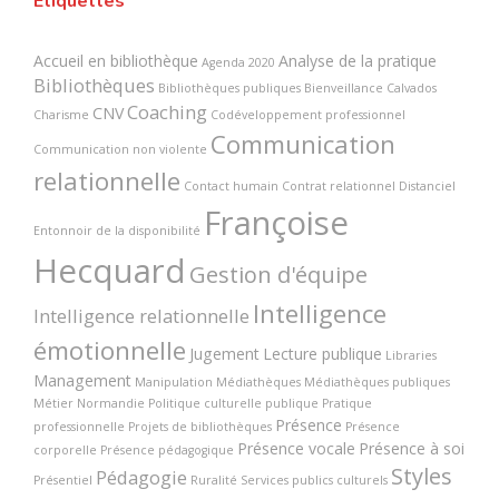
Étiquettes
Accueil en bibliothèque
Analyse de la pratique
Agenda 2020
Bibliothèques
Bibliothèques publiques
Bienveillance
Calvados
Coaching
CNV
Charisme
Codéveloppement professionnel
Communication
Communication non violente
relationnelle
Contact humain
Contrat relationnel
Distanciel
Françoise
Entonnoir de la disponibilité
Hecquard
Gestion d'équipe
Intelligence
Intelligence relationnelle
émotionnelle
Jugement
Lecture publique
Libraries
Management
Manipulation
Médiathèques
Médiathèques publiques
Métier
Normandie
Politique culturelle publique
Pratique
Présence
professionnelle
Projets de bibliothèques
Présence
Présence vocale
Présence à soi
corporelle
Présence pédagogique
Styles
Pédagogie
Présentiel
Ruralité
Services publics culturels